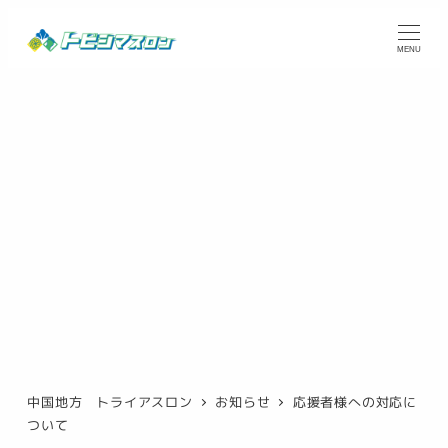
メ
イ
MENU
ン
コ
ン
テ
ン
ツ
へ
移
動
中国地方 トライアスロン
お知らせ
応援者様への対応に
ついて